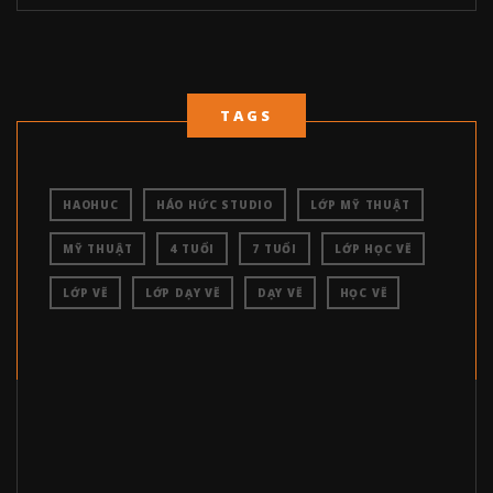
TAGS
HAOHUC
HÁO HỨC STUDIO
LỚP MỸ THUẬT
MỸ THUẬT
4 TUỔI
7 TUỔI
LỚP HỌC VẼ
LỚP VẼ
LỚP DẠY VẼ
DẠY VẼ
HỌC VẼ