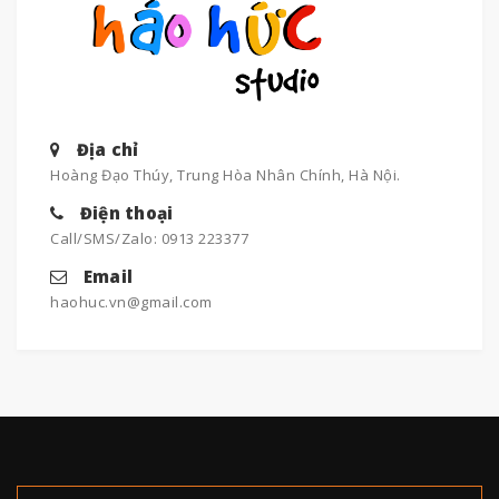
Địa chỉ
Hoàng Đạo Thúy, Trung Hòa Nhân Chính, Hà Nội.
Điện thoại
Call/SMS/Zalo: 0913 223377
Email
haohuc.vn@gmail.com