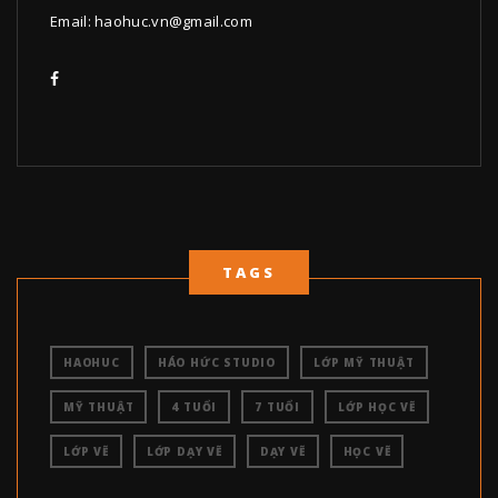
Email:
haohuc.vn@gmail.com
TAGS
HAOHUC
HÁO HỨC STUDIO
LỚP MỸ THUẬT
MỸ THUẬT
4 TUỔI
7 TUỔI
LỚP HỌC VẼ
LỚP VẼ
LỚP DẠY VẼ
DẠY VẼ
HỌC VẼ